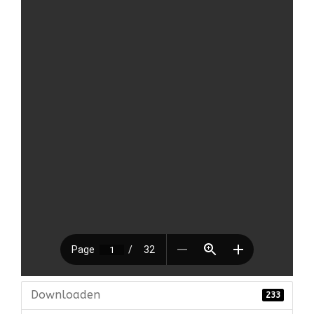
Voetbalvereniging Jistrum
Verleden
Jistrum Bloeit!! 2025
Historie
oud jistrum
Downloaden
233