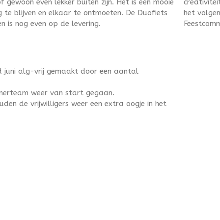
of gewoon even lekker buiten zijn. Het is een mooie
creativite
 te blijven en elkaar te ontmoeten. De Duofiets
het volge
n is nog even op de levering.
Feestcommi
d juni alg-vrij gemaakt door een aantal
merteam weer van start gegaan.
en de vrijwilligers weer een extra oogje in het