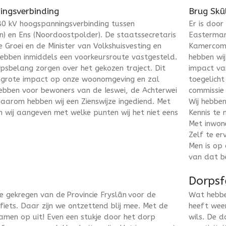
ngsverbinding
Brug Skû
80 kV hoogspanningsverbinding tussen
Er is doo
en) en Ens (Noordoostpolder). De staatssecretaris
Eastermar
 Groei en de Minister van Volkshuisvesting en
Kamercomm
hebben inmiddels een voorkeursroute vastgesteld.
hebben wi
psbelang zorgen over het gekozen traject. Dit
impact va
k grote impact op onze woonomgeving en zal
toegelich
ebben voor bewoners van de Ieswei, de Achterwei
commissie
arom hebben wij een Zienswijze ingediend. Met
Wij hebbe
n wij aangeven met welke punten wij het niet eens
Kennis te 
Met inwon
Zelf te er
Men is op 
van dat b
Dorpsf
ie gekregen van de Provincie Fryslân voor de
Wat hebbe
iets. Daar zijn we ontzettend blij mee. Met de
heeft wee
amen op uit! Even een stukje door het dorp
wils. De 