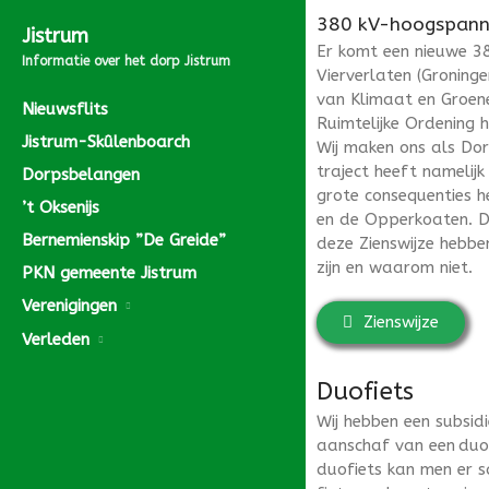
380 kV-hoogspanni
Jistrum
Er komt een nieuwe 3
Informatie over het dorp Jistrum
Vierverlaten (Groning
van Klimaat en Groene
Nieuwsflits
Ruimtelijke Ordening 
Jistrum-Skûlenboarch
Wij maken ons als Dor
traject heeft namelij
Dorpsbelangen
grote consequenties h
’t Oksenijs
en de Opperkoaten. Da
Bernemienskip ”De Greide”
deze Zienswijze hebbe
zijn en waarom niet.
PKN gemeente Jistrum
Verenigingen
Zienswijze
Verleden
Duofiets
Wij hebben een subsid
aanschaf van een duof
duofiets kan men er s