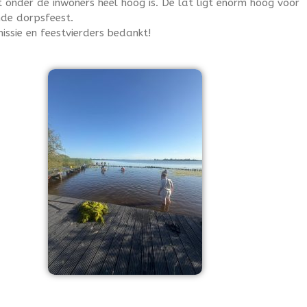
it onder de inwoners heel hoog is. De lat ligt enorm hoog voor
nde dorpsfeest.
Verleden
ssie en feestvierders bedankt!
Jistrum Bloeit!! 2025
Historie
oud jistrum