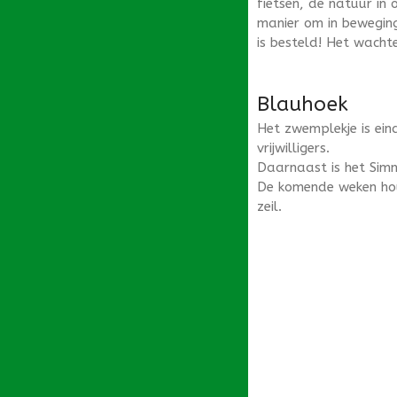
fietsen, de natuur in 
manier om in beweging
is besteld! Het wachte
Blauhoek
Het zwemplekje is ein
vrijwilligers.
Daarnaast is het Sim
De komende weken houd
zeil.