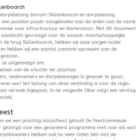
lenboarch
r dorpsbelang Jistrum-Skûlenboarch en dorpsbelang
 een position paper aangeboden aan de leden van de vaste
Nieuwsflits
issie voor Infrastructuur en Waterstaat. Met dit document
Jistrum-Skûlenboarch
j aandacht gevraagd voor de sociaal-maatschappelijke
Dorpsbelangen
n de brug Skûlenboarch, hebben wij onze zorgen nader
t en hebben wij een aantal concrete oproepen aan de
’t Oksenijs
 gedaan.
Bernemienskip ”De Greide”
n ze uitgenodigd om:
PKN gemeente Jistrum
nemen van de situatie ter plaatse;
ers, ondernemers en dorpsbelangen in gesprek te gaan;
Verenigingen
varen wat het belang van deze verbinding is voor de regio.
Toneelvereniging “De
ons verzoek ingegaan. In de volgende Okse volgt een verslag
Snieskeppers”
ezoek.
Uitvaartvereniging “Gedenk te
sterven”
eest
Wielercomité Jistrum
n we een prachtig dorpsfeest gehad! De feestcommissie
Fanfare “Joost Wiersma”
r gezorgd voor een gevarieerd programma met voor elk wat
Sportvereniging “Tonevido”
dorpsbewoners hebben ook nu weer laten zien dat de
Voetbalvereniging Jistrum