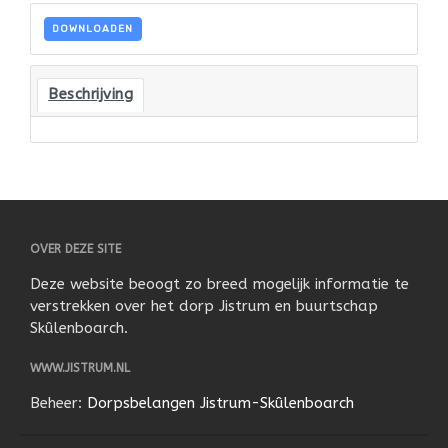
Verleden
DOWNLOADEN
Jistrum Bloeit!! 2025
Historie
Beschrijving
oud jistrum
OVER DEZE SITE
Deze website beoogt zo breed mogelijk informatie te
verstrekken over het dorp Jistrum en buurtschap
Skûlenboarch.
WWW.JISTRUM.NL
Beheer:
Dorpsbelangen Jistrum-Skûlenboarch